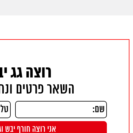
רוצה גג י
השאר פרטים ונחז