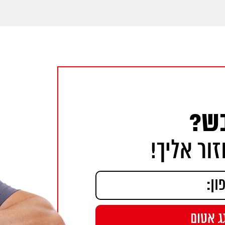
בש?
ור אליך!