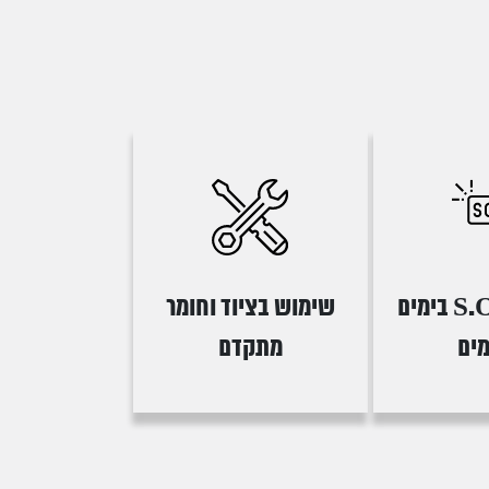
שירותי S.O.S בימים
שימוש בציוד וחומר
ים
מתקדם