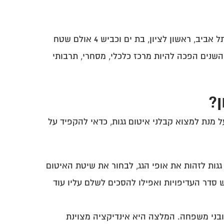
לא רבים יודעים זאת, אך חולון היא העיר התשיעית בגודל אוכלוסייתה בישראל. לעיר חולון גבולות משותפים עם תל אביב, ראשון לציון, בת ים וכביש 4 אולם שטח
ת 1940 כאיחוד של חמש שכונות בלבד ועם השנים הפכה להיות מרכז כלכלי, מסחרי, תרבותי
ן?
מנת למצוא קבלני איטום גגות, כדאי להקפיד על
 גגות לזהות את אופי הגג, לבחור את שיטת האיטום
 סדר העדיפויות ואפילו להסכים לשלם עליו עוד
ובני משפחה. המלצה היא אינדיקציה מצוינת