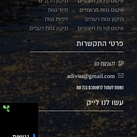
איטום קירות חיצוניים
תיקון מרזבים
איטום גגות מרוצפים
סיוד גגות
תיקון גגות רעפים
זיפות גגות
איטום קירות חיצוניים
תיקון גגות רעפים
פרטי התקשרות
03-7322677
adiv4u@gmail.com
נשמח לעמוד לרשותכם בכל עת
עשו לנו לייק
נגישות