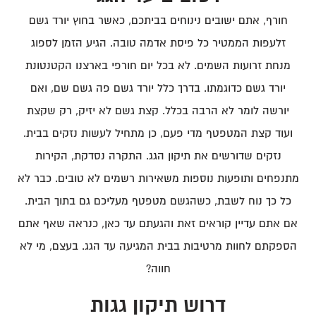
חורף, אתם ישובים נינוחים בביתכם, כאשר בחוץ יורד גשם
זלעפות הממטיר כל פיסת אדמה טובה. הגיע הזמן לספוג
מנחת זרועות השמים. לא בכל יום חורפי בארצנו הקטנטונת
יורד גשם כדוגמתו. בדרך כלל יורד גשם פה גשם שם, ואם
יורשה לומר לא הרבה בכלל. קצת גשם לא יזיק, רק שקצת
ועוד קצת המטפטף מדי פעם, כן מתחיל לעשות נזקים בבית.
נזקים שדורשים את תיקון הגג. התקרה נסדקת, הקירות
מתנפחים ותופעות נוספות משאירות רשמים לא טובים. כבר לא
כל כך נוח לשבת, כשהגשם מטפטף מעליכם גם בתוך הבית.
אם אתם עדיין קוראים זאת והגעתם עד כאן, כנראה שאף אתם
הספקתם לחוות מרטיבות בבית המגיעה עד הגג. בעצם, מי לא
חווה?
דרוש תיקון גגות