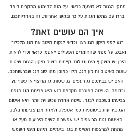
מתקן הגגות לא בוצעה כראוי. על מנת להימנע מתקרית דומה
בררו עם מתקן הגגות על כך ובקשו אחריות. זה באחריותכם.
איך הם עושים זאת?
רגע לפני תיקון הגג רצוי וכדאי לנקות היטב את הגג מלכלוך
ואבק, על מנתי שהחומרים הפעילים ייאטמו כראוי וכדי לראות
היכן יש משקעי מים ונזילות. קיימות בשוק תיקון הגגות שיטות
שונות באיטום ותיקון הגג. תלוי כמובן מהו סוג הגג שברשותכם.
האם יש בביתכם גג רעפים, גג שטוח, גג מרוצף או עשוי עץ
וכדומה. השיטה המוכרת מקדמת דנא היא מריחת הגג בזפת
וצביעתו בשכבה לבנה. שיטה אחרת עכשווית יותר, היא איטום
הגג ביריעות ביטומניות כמו אספלט ולאחר מכן צביעתו בלבן.
באיטום גגות מרוצפים יש אפשרות לשים היריעות מעל או
מתחת למרצפות הקיימות בגג. בינתיים, תיהנו מימי השמש