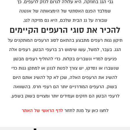
גבי הגג בחוזקה, היא עלולה לגרום לנזק לרעפים. כך
שמלבד הפגם האסתטי של הימצאותה של אנטנה
שבורה על גג הבית שלכם, היא גם מזיקה לגג.
להכיר את סוגי הרעפים הקיימים
תיקון גגות רעפים מתבצע בהתאם לסוג הרעפים המותקנים על
הגג. בעבר, למשל, עשו שימוש רב ברעפי הבטון. רעפים אלה
פגיעים למדיי ונשברים בקלות. כדי להחליף רעפים מבטון
שנשברו או נסדקו, יש צורך לפנות לגננן או למתקן גגות כדי
להשיג את הרעפים האלה, שכן לא קל להשיג אותם היום
בשוק. הרעפים המודרניים יותר הם רעפי חרס. בהשוואה
לרעפי הבטון הם חזקים ועמידים יותר ומצויים בשוק בשפע.
לחצו כאן על מנת לחזור
לדף הראשי של האתר